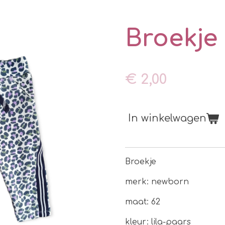
Broekje
€ 2,00
In winkelwagen
Broekje
merk: newborn
maat: 62
kleur: lila-paars