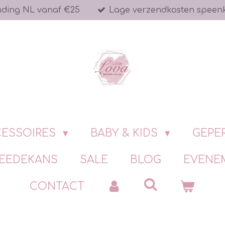
nding NL vanaf €25
Lage verzendkosten speen
ESSOIRES
BABY & KIDS
GEPE
EEDEKANS
SALE
BLOG
EVENE
CONTACT