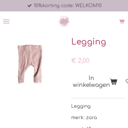
10%korting code: WELKOM10
Ga
direct
naar
de
hoofdinhoud
Legging
€ 2,00
In
winkelwagen
Legging
merk: zara