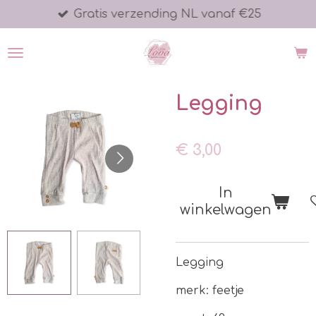
Gratis verzending NL vanaf €25
Ga
direct
naar
de
hoofdinhoud
Legging
€ 3,00
In
winkelwagen
Legging
merk: feetje