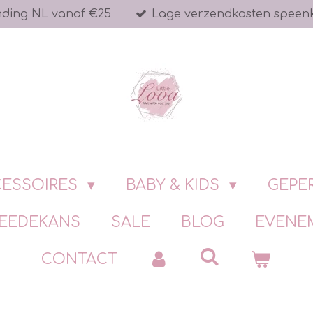
nding NL vanaf €25
Lage verzendkosten speen
ESSOIRES
BABY & KIDS
GEPE
EEDEKANS
SALE
BLOG
EVENE
CONTACT