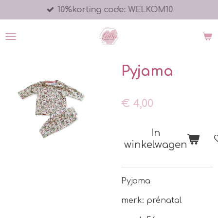
10%korting code: WELKOM10
Ga
direct
naar
de
hoofdinhoud
Pyjama
€ 4,00
In
winkelwagen
Pyjama
merk: prénatal