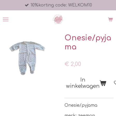
10%korting code: WELKOM10
Ga
direct
naar
de
hoofdinhoud
Onesie/pyja
ma
€ 2,00
In
winkelwagen
Onesie/pyjama
merk: zeeman