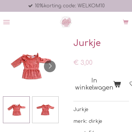
10%korting code: WELKOM10
Ga
direct
naar
de
hoofdinhoud
Jurkje
€ 3,00
In
winkelwagen
Jurkje
merk: dirkje