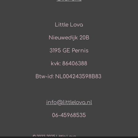
Little Lova
Nieuwedijk 20B
3195 GE Pernis
kvk: 86406388
Btw-id: NL004243598B83
info@littlelova.nl
06-45968535
© 2022-2025 Little Lova