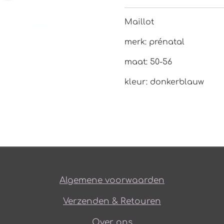
Maillot
merk: prénatal
maat: 50-56
kleur: donkerblauw
Algemene voorwaarden
Verzenden & Retouren
Over ons