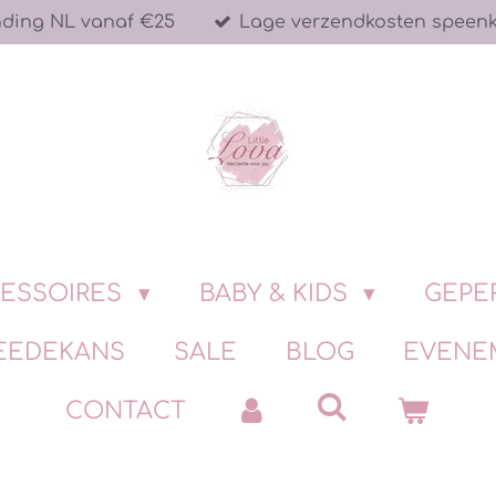
nding NL vanaf €25
Lage verzendkosten speen
ESSOIRES
BABY & KIDS
GEPE
EEDEKANS
SALE
BLOG
EVENE
CONTACT