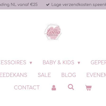
nding NL vanaf €25
Lage verzendkosten speen
ESSOIRES
BABY & KIDS
GEPE
EEDEKANS
SALE
BLOG
EVENE
CONTACT