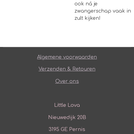
ook ná je
zwangerschap vaak in
zult kijken!
Algemene voorwaarden
Verzenden & Retouren
Over ons
Little Lova
Nieuwedijk 20B
3195 GE Pernis