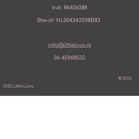
kvk: 86406388
Btw-id: NL004243598B83
info@littlelova.nl
06-45968535
© 2022-
2025 Little Lova