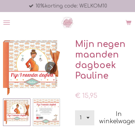
10%korting code: WELKOM10
Ga
direct
naar
de
hoofdinhoud
Mijn negen
maanden
dagboek
Pauline
€ 15,95
In
winkelwage