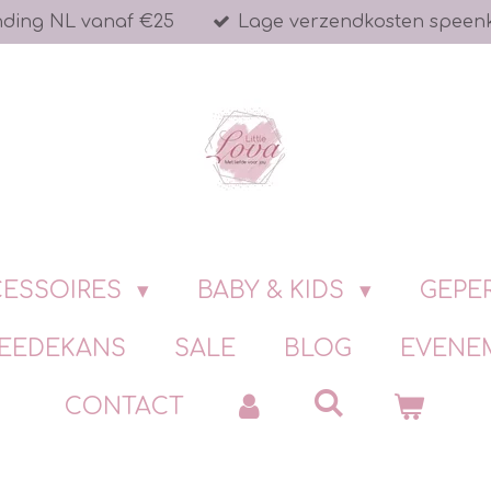
nding NL vanaf €25
Lage verzendkosten speen
ESSOIRES
BABY & KIDS
GEPE
EEDEKANS
SALE
BLOG
EVENE
CONTACT