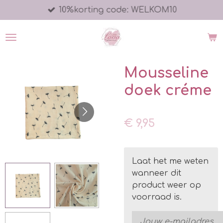
10%korting code: WELKOM10
Ga
direct
naar
de
hoofdinhoud
Mousseline
doek créme
€ 9,95
Laat het me weten
wanneer dit
product weer op
voorraad is.