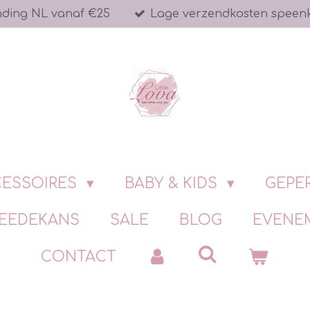
nding NL vanaf €25
Lage verzendkosten speen
ESSOIRES
BABY & KIDS
GEPE
EEDEKANS
SALE
BLOG
EVENE
CONTACT