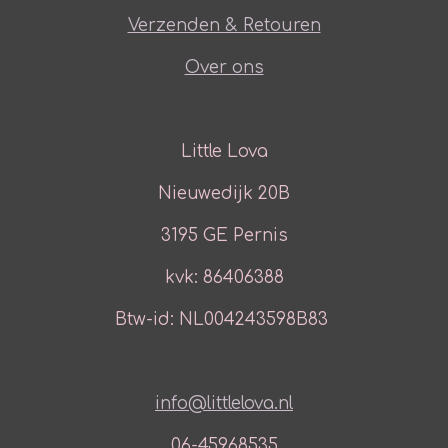
Verzenden & Retouren
Over ons
Little Lova
Nieuwedijk 20B
3195 GE Pernis
kvk: 86406388
Btw-id: NL004243598B83
info@littlelova.nl
06-45968535