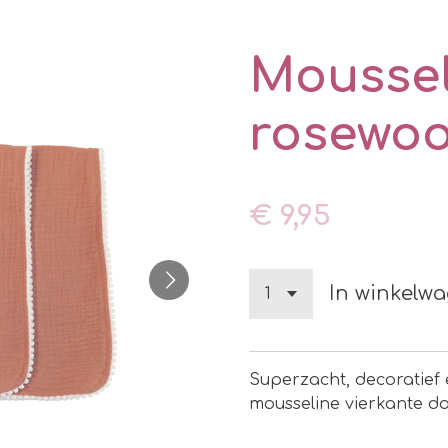
Moussel
rosewo
€ 9,95
In winkelw
Superzacht, decoratief
mousseline vierkante do