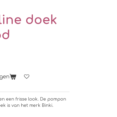
ine doek
od
agen
 en een frisse look. De pompon
ek is van het merk Binki.