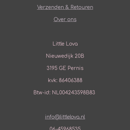
Verzenden & Retouren
Over ons
Little Lova
Nieuwedijk 20B
3195 GE Pernis
kvk: 86406388
Btw-id: NL004243598B83
info@littlelova.nl
06-45968535