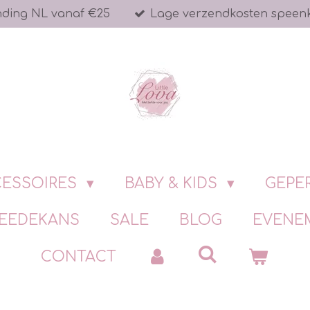
nding NL vanaf €25
Lage verzendkosten speen
ESSOIRES
BABY & KIDS
GEPE
EEDEKANS
SALE
BLOG
EVENE
CONTACT