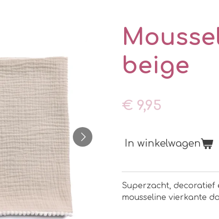
Moussel
beige
€ 9,95
In winkelwagen
Superzacht, decoratief
mousseline vierkante do