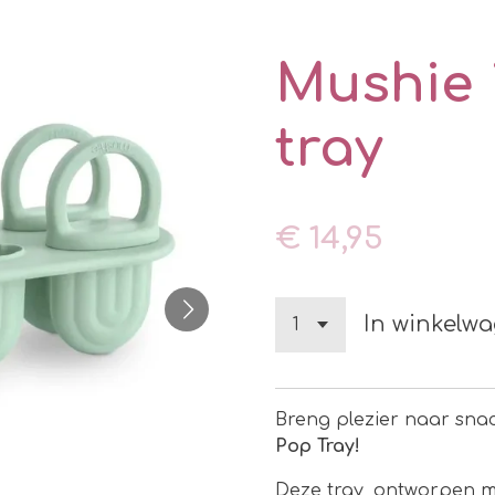
Mushie 
tray
€ 14,95
In winkelw
Breng plezier naar snac
Pop Tray!
Deze tray, ontworpen m