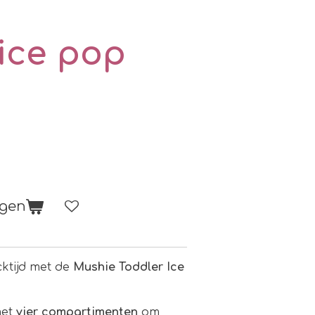
ice pop
agen
ktijd met de
Mushie Toddler Ice
et
vier compartimenten
om