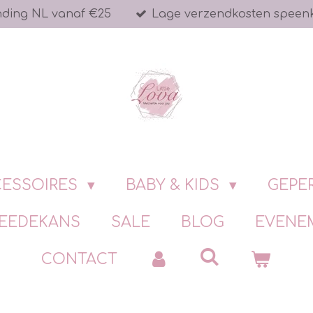
nding NL vanaf €25
Lage verzendkosten speen
ESSOIRES
BABY & KIDS
GEPE
EEDEKANS
SALE
BLOG
EVENE
CONTACT