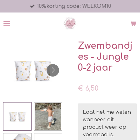
10%korting code: WELKOM10
Ga
direct
naar
de
hoofdinhoud
Zwembandj
es - Jungle
0-2 jaar
€ 6,50
Laat het me weten
wanneer dit
product weer op
voorraad is.