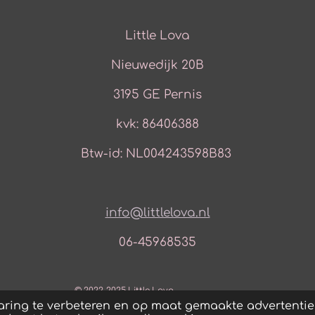
Little Lova
Nieuwedijk 20B
3195 GE Pernis
kvk: 86406388
Btw-id: NL004243598B83
info@littlelova.nl
06-45968535
© 2022-2025 Little Lova
ring te verbeteren en op maat gemaakte advertentie