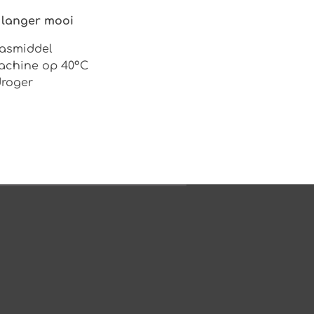
 langer mooi
wasmiddel
achine op 40°C
droger