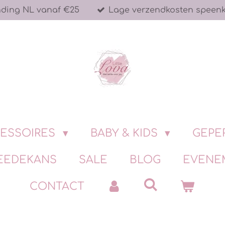
nding NL vanaf €25
Lage verzendkosten speen
ESSOIRES
BABY & KIDS
GEPE
EEDEKANS
SALE
BLOG
EVENE
CONTACT