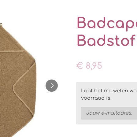
Badcape
Badstof 
€ 8,95
Laat het me weten wa
voorraad is.