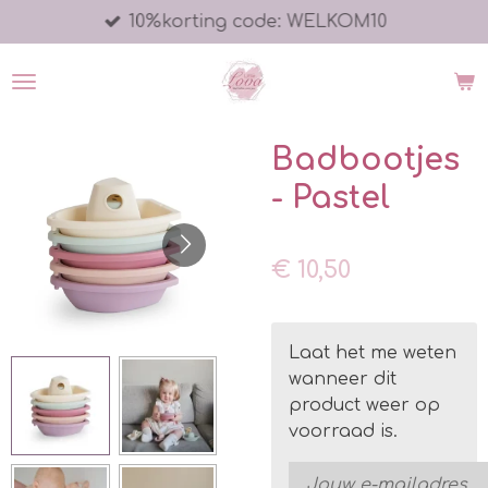
10%korting code: WELKOM10
Ga
direct
naar
de
hoofdinhoud
Badbootjes
- Pastel
€ 10,50
Laat het me weten
wanneer dit
product weer op
voorraad is.