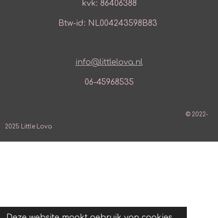
kvk: 86406388
Btw-id: NL004243598B83
info@littlelova.nl
06-45968535
© 2022-
2025 Little Lova
Deze website maakt gebruik van cookies