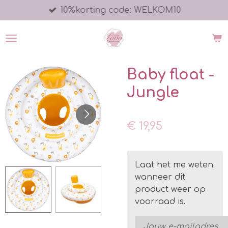
10%korting code: WELKOM10
Ga
direct
naar
de
hoofdinhoud
Baby float -
Jungle
€ 19,95
Laat het me weten
wanneer dit
product weer op
voorraad is.