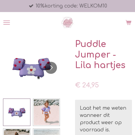
10%korting code: WELKOM10
Ga
direct
naar
de
hoofdinhoud
Puddle
Jumper -
Lila hartjes
€ 24,95
Laat het me weten
wanneer dit
product weer op
voorraad is.