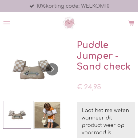
10%korting code: WELKOM10
Ga
direct
naar
de
hoofdinhoud
Puddle
Jumper -
Sand check
€ 24,95
Laat het me weten
wanneer dit
product weer op
voorraad is.