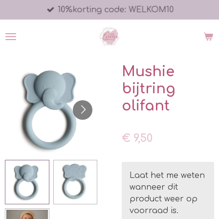
10%korting code: WELKOM10
Ga
direct
naar
de
hoofdinhoud
Mushie
bijtring
olifant
€ 9,50
Laat het me weten
wanneer dit
product weer op
voorraad is.