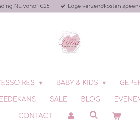
nding NL vanaf €25
Lage verzendkosten speen
ESSOIRES
BABY & KIDS
GEPE
EEDEKANS
SALE
BLOG
EVENE
CONTACT