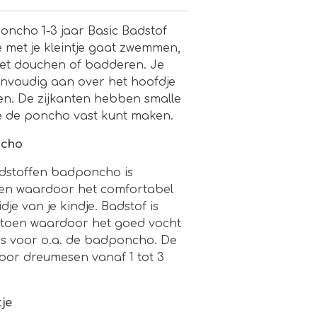
ncho 1-3 jaar Basic Badstof
je met je kleintje gaat zwemmen,
het douchen of badderen. Je
nvoudig aan over het hoofdje
en. De zijkanten hebben smalle
e de poncho vast kunt maken.
ncho
adstoffen badponcho is
en waardoor het comfortabel
dje van je kindje. Badstof is
atoen waardoor het goed vocht
is voor o.a. de badponcho. De
voor dreumesen vanaf 1 tot 3
tje