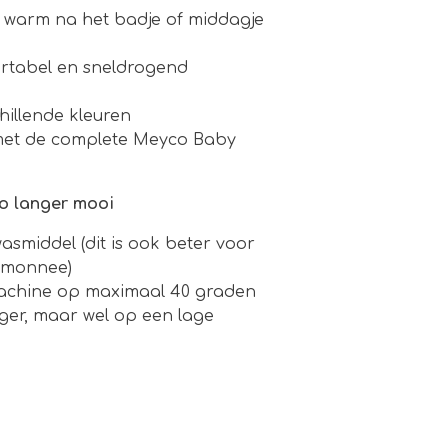
r warm na het badje of middagje
ortabel en sneldrogend
hillende kleuren
met de complete Meyco Baby
o langer mooi
wasmiddel (dit is ook beter voor
temonnee)
achine op maximaal 40 graden
ger, maar wel op een lage