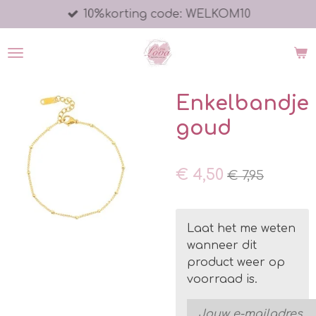
10%korting code: WELKOM10
Ga
direct
naar
de
hoofdinhoud
Enkelbandje
goud
€ 4,50
€ 7,95
Laat het me weten
wanneer dit
product weer op
voorraad is.