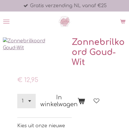
Gratis verzending NL vanaf €25
Ga
direct
naar
de
hoofdinhoud
Zonnebrilko
ord Goud-
Wit
€ 12,95
In
winkelwagen
Kies uit onze nieuwe