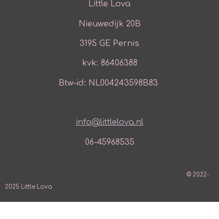
Little Lova
Nieuwedijk 20B
3195 GE Pernis
kvk: 86406388
Btw-id: NL004243598B83
info@littlelova.nl
06-45968535
© 2022-
2025 Little Lova