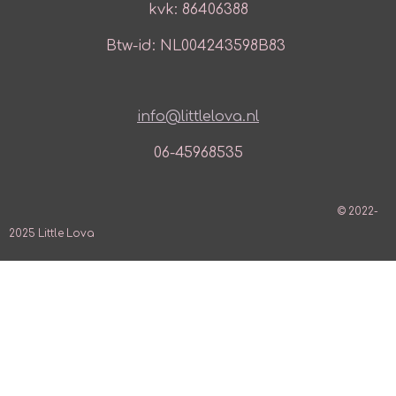
kvk: 86406388
Btw-id: NL004243598B83
info@littlelova.nl
06-45968535
© 2022-
2025 Little Lova