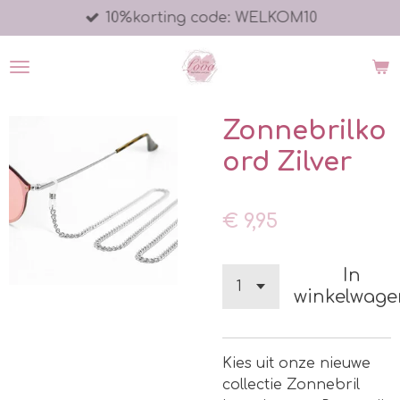
10%korting code: WELKOM10
Ga
direct
naar
de
hoofdinhoud
Zonnebrilko
ord Zilver
€ 9,95
In
winkelwage
Kies uit onze nieuwe
collectie Zonnebril