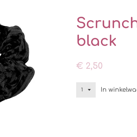
Scrunch
black
€ 2,50
In winkelw