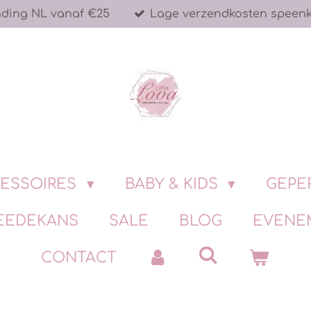
nding NL vanaf €25
Lage verzendkosten speen
ESSOIRES
BABY & KIDS
GEPE
EEDEKANS
SALE
BLOG
EVENE
CONTACT