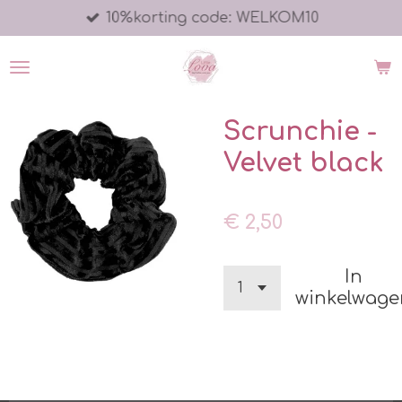
10%korting code: WELKOM10
Ga
direct
naar
de
hoofdinhoud
Scrunchie -
Velvet black
€ 2,50
In
winkelwage