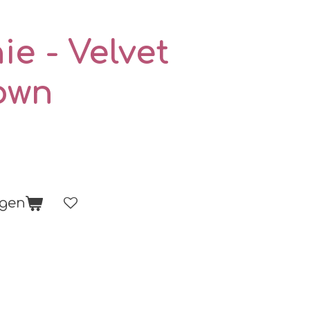
e - Velvet
rown
agen