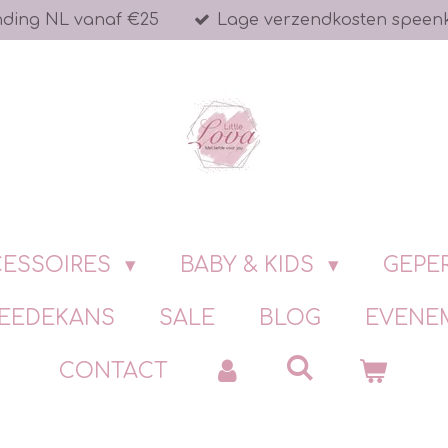
nding NL vanaf €25
Lage verzendkosten speen
ESSOIRES
BABY & KIDS
GEPE
EEDEKANS
SALE
BLOG
EVENE
CONTACT