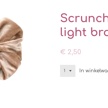
Scrunchi
light b
€ 2,50
In winkelw