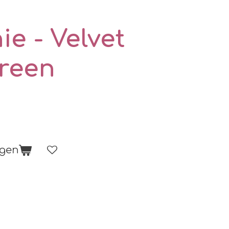
e - Velvet
green
agen