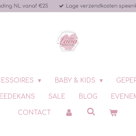
nding NL vanaf €25
Lage verzendkosten speen
ESSOIRES
BABY & KIDS
GEPE
EEDEKANS
SALE
BLOG
EVENE
CONTACT