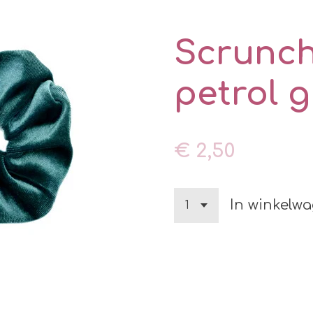
Scrunchi
petrol 
€ 2,50
In winkelw