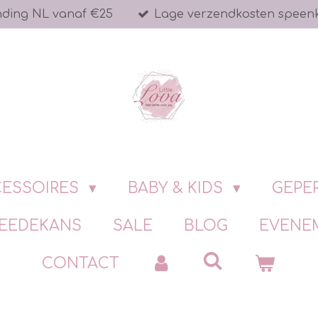
nding NL vanaf €25
Lage verzendkosten speen
ESSOIRES
BABY & KIDS
GEPE
EEDEKANS
SALE
BLOG
EVENE
CONTACT