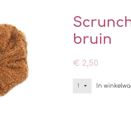
Scrunch
bruin
€ 2,50
In winkelw