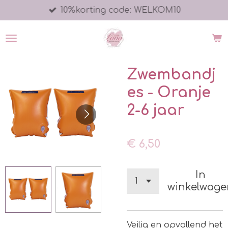
10%korting code: WELKOM10
Ga
direct
naar
de
hoofdinhoud
Zwembandj
es - Oranje
2-6 jaar
€ 6,50
In
winkelwage
Veilig en opvallend het