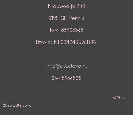
Nieuwedijk 20B
3195 GE Pernis
kvk: 86406388
Btw-id: NL004243598B83
info@littlelova.nl
06-45968535
© 2022-
2025 Little Lova