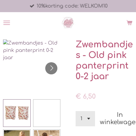
10%korting code: WELKOM10
Ga
direct
naar
de
hoofdinhoud
Zwembandje
s - Old pink
panterprint
0-2 jaar
€ 6,50
In
winkelwag