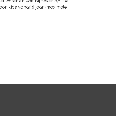
t water en valt hij zeker op. De
or kids vanaf 6 jaar (maximale