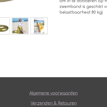
om in te dobberen op he
zwemband is geschikt vo
belastbaarheid 80 kg)
Algemene voorwaarden
Verzenden & Retouren