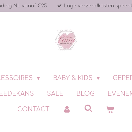
nding NL vanaf €25
Lage verzendkosten speen
ESSOIRES
BABY & KIDS
GEPE
EEDEKANS
SALE
BLOG
EVENE
CONTACT