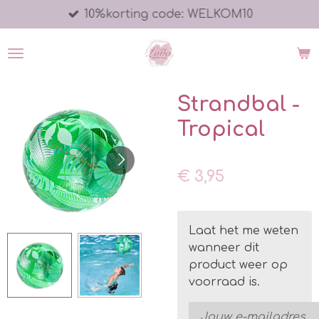
10%korting code: WELKOM10
Ga
direct
naar
de
hoofdinhoud
Strandbal -
Tropical
€ 3,95
Laat het me weten
wanneer dit
product weer op
voorraad is.