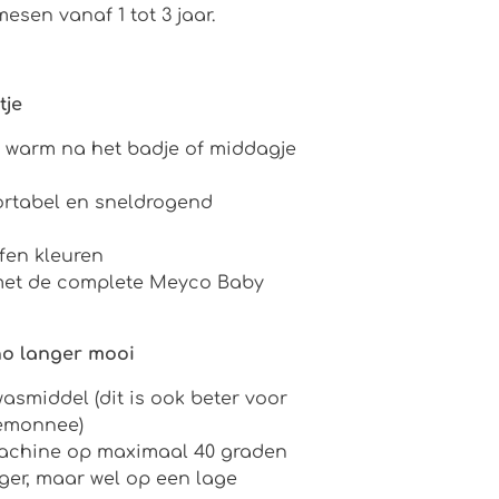
mesen vanaf 1 tot 3 jaar.
tje
r warm na het badje of middagje
ortabel en sneldrogend
ffen kleuren
met de complete Meyco Baby
ho langer mooi
wasmiddel (dit is ook beter voor
temonnee)
achine op maximaal 40 graden
ger, maar wel op een lage