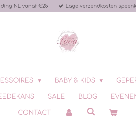
nding NL vanaf €25
Lage verzendkosten speen
ESSOIRES
BABY & KIDS
GEPE
EEDEKANS
SALE
BLOG
EVENE
CONTACT