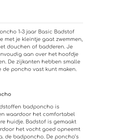
ncho 1-3 jaar Basic Badstof
je met je kleintje gaat zwemmen,
het douchen of badderen. Je
nvoudig aan over het hoofdje
en. De zijkanten hebben smalle
e de poncho vast kunt maken.
ncho
adstoffen badponcho is
en waardoor het comfortabel
ere huidje. Badstof is gemaakt
ardoor het vocht goed opneemt
o.a. de badponcho. De poncho’s