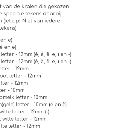
t van de kralen die gekozen
 speciale tekens daarbij
(let op! Niet van iedere
tekens)
en ë)
(é en ë)
etter - 12mm (é, è, ê, ë, ï en -)
etter - 12mm (é, è, ê, ë, ï en -)
letter - 12mm
oot letter - 12mm
etter - 12mm
tter - 10mm
omelk letter - 10mm
(gele) letter - 10mm (é en è)
tte letter - 12mm (-)
witte letter - 12mm
tte letter - 12mm