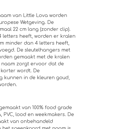
aam van Little Lova worden
uropese Wetgeving. De
aal 22 cm lang (zonder clip).
letters heeft, worden er kralen
 minder dan 4 letters heeft,
voegd. De sleutelhangers met
orden gemaakt met de kralen
e naam zorgt ervoor dat de
 korter wordt. De
g kunnen in de kleuren goud,
 worden.
n gemaakt van 100% food grade
PA, PVC, lood en weekmakers. De
maakt van onbehandeld
n het speenkoord met naam is