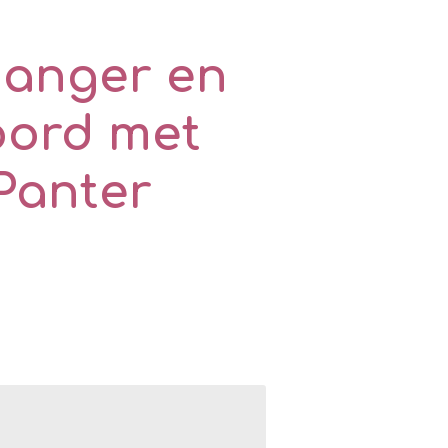
hanger en
oord met
Panter