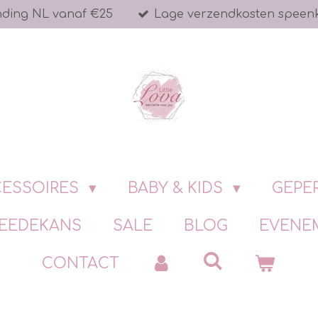
nding NL vanaf €25
Lage verzendkosten speen
ESSOIRES
BABY & KIDS
GEPE
EEDEKANS
SALE
BLOG
EVENE
CONTACT