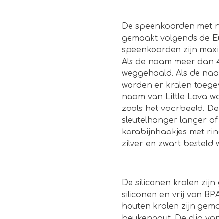
De speenkoorden met n
gemaakt volgends de E
speenkoorden zijn maxim
Als de naam meer dan 4 
weggehaald. Als de naam
worden er kralen toege
naam van Little Lova w
zoals het voorbeeld. D
sleutelhanger langer of
karabijnhaakjes met rin
zilver en zwart besteld
De siliconen kralen zij
siliconen en vrij van B
houten kralen zijn ge
beukenhout. De clip va