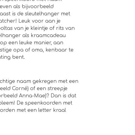
even als bijvoorbeeld
ast is de sleutelhanger met
atcher! Leuk voor aan je
oltas van je kleintje of rits van
utelhanger als kraamcadeau
op een leuke manier, aan
stige opa of oma, kenbaar te
hting bent.
achtige naam gekregen met een
beeld Corné) of een streepje
orbeeld Anna-Mae)? Dan is dat
robleem! De speenkoorden met
rden met een letter kraal