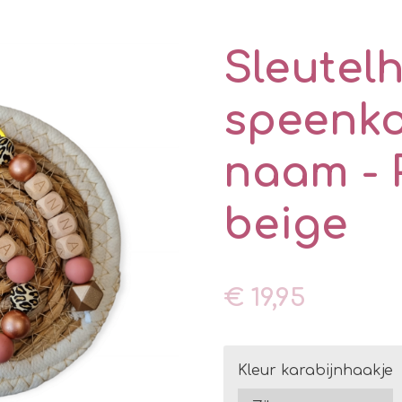
Sleutel
speenk
naam - 
beige
€ 19,95
Kleur karabijnhaakje