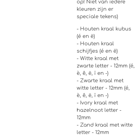
op! Niet van iedere
kleuren zijn er
speciale tekens)
- Houten kraal kubus
(é en ë)
- Houten kraal
schijfjes (é en ë)
- Witte kraal met
zwarte letter - 12mm (é,
è, ê, ë, ï en -)
- Zwarte kraal met
witte letter - 12mm (é,
è, ê, ë, ï en -)
- Ivory kraal met
hazelnoot letter -
12mm
- Zand kraal met witte
letter - 12mm