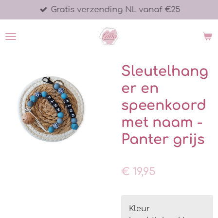
Gratis verzending NL vanaf €25
Ga
direct
naar
de
hoofdinhoud
Sleutelhang
er en
speenkoord
met naam -
Panter grijs
€ 19,95
Kleur