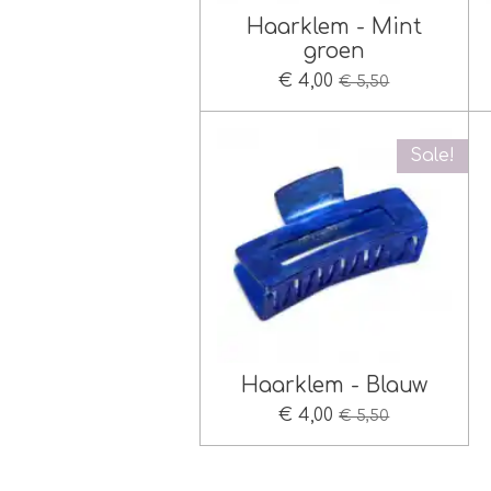
Haarklem - Mint
groen
€ 4,00
€ 5,50
Sale!
Haarklem - Blauw
€ 4,00
€ 5,50