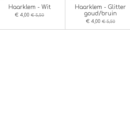
Haarklem - Wit
Haarklem - Glitter
goud/bruin
€ 4,00
€ 5,50
€ 4,00
€ 5,50