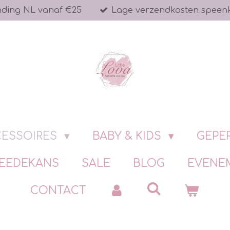
nding NL vanaf €25
Lage verzendkosten speen
ESSOIRES
BABY & KIDS
GEPE
EEDEKANS
SALE
BLOG
EVENE
CONTACT