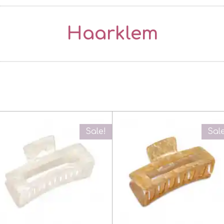
Haarklem
Sale!
Sal