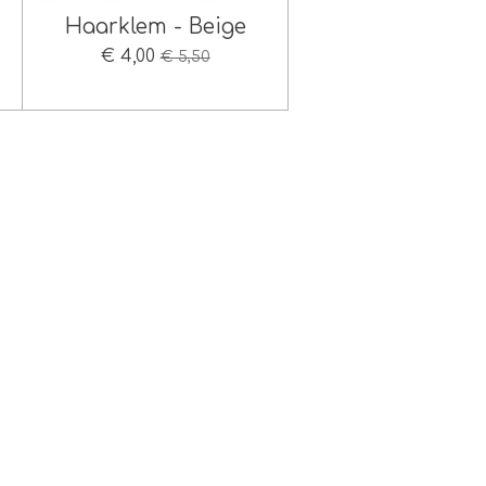
Haarklem - Beige
€ 4,00
€ 5,50