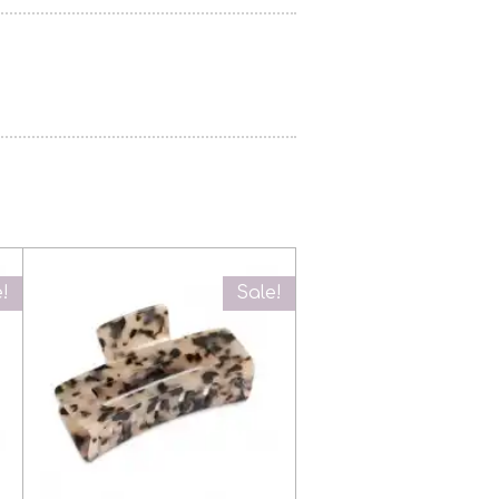
e!
Sale!